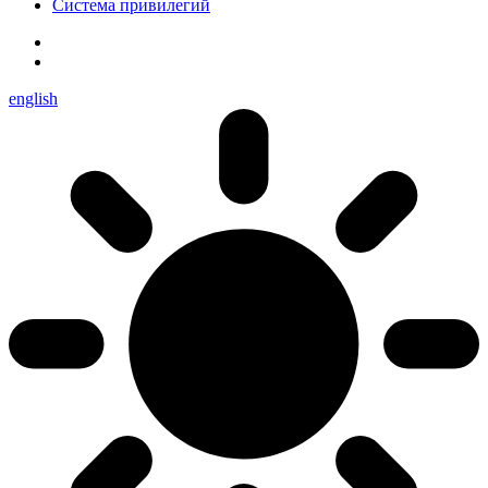
Система привилегий
english