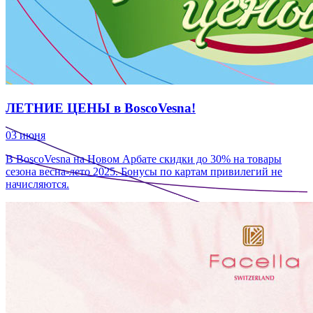
ЛЕТНИЕ ЦЕНЫ в BoscoVesna!
03 июня
В BoscoVesna на Новом Арбате скидки до 30% на товары
сезона весна-лето 2025. Бонусы по картам привилегий не
начисляются.