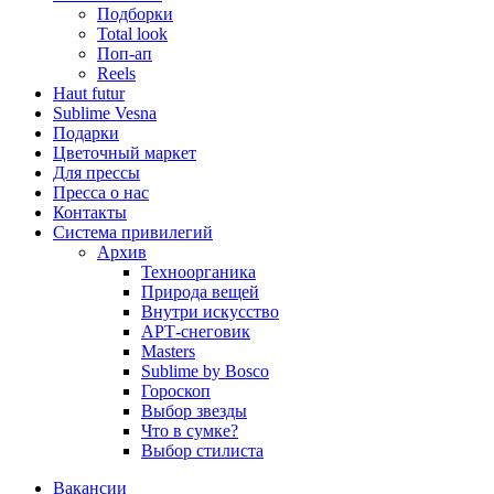
Подборки
Total look
Поп-ап
Reels
Haut futur
Sublime Vesna
Подарки
Цветочный маркет
Для прессы
Пресса о нас
Контакты
Система привилегий
Архив
Техноорганика
Природа вещей
Внутри искусство
АРТ-снеговик
Masters
Sublime by Bosco
Гороскоп
Выбор звезды
Что в сумке?
Выбор стилиста
Вакансии