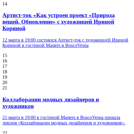
14
Артист-ток «Как устроен проект «Природа
вещей. Обновление» с художницей Ириной
Кориной
12 марта в 19:00 состоялся Артист-ток с художницей Ириной
Кориной в гостиной Masters в BoscoVesna
15
16
17
18
19
20
21
Коллаборации модных дизайнеров и
художников
21 марта в 19:00 в гостиной Masters в BoscoVesna прошла
лекция «Коллаборации модных дизайнеров и художников».
22