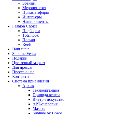
Бренды
Меро­приятия
Прямые эфиры
Интерьеры
Наши клиенты
Fashion Choice
Подборки
Total look
Поп-ап
Reels
Haut futur
Sublime Vesna
Подарки
Цветочный маркет
Для прессы
Пресса о нас
Контакты
Система привилегий
Архив
Техноорганика
Природа вещей
Внутри искусство
АРТ-снеговик
Masters
Sublime by Bosco