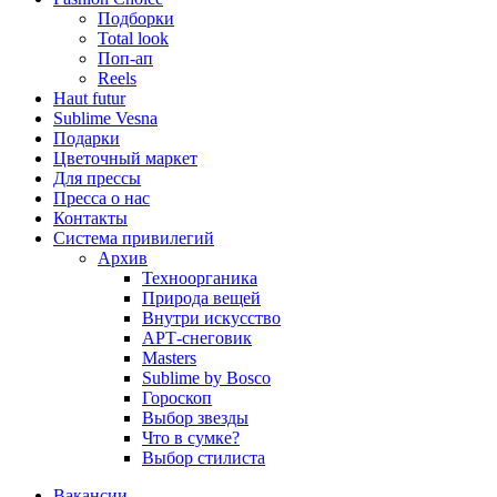
Подборки
Total look
Поп-ап
Reels
Haut futur
Sublime Vesna
Подарки
Цветочный маркет
Для прессы
Пресса о нас
Контакты
Система привилегий
Архив
Техноорганика
Природа вещей
Внутри искусство
АРТ-снеговик
Masters
Sublime by Bosco
Гороскоп
Выбор звезды
Что в сумке?
Выбор стилиста
Вакансии