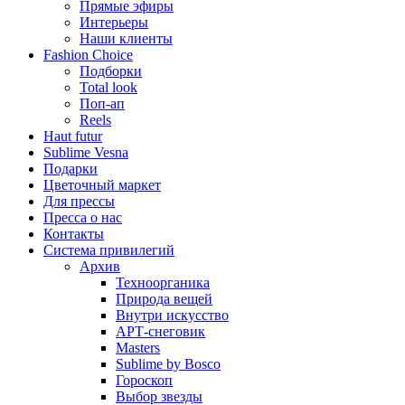
Прямые эфиры
Интерьеры
Наши клиенты
Fashion Choice
Подборки
Total look
Поп-ап
Reels
Haut futur
Sublime Vesna
Подарки
Цветочный маркет
Для прессы
Пресса о нас
Контакты
Система привилегий
Архив
Техноорганика
Природа вещей
Внутри искусство
АРТ-снеговик
Masters
Sublime by Bosco
Гороскоп
Выбор звезды