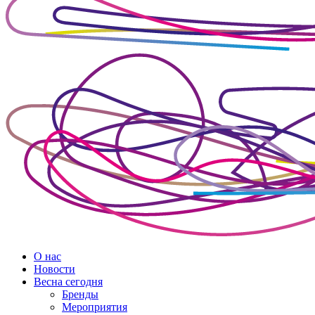
О нас
Новости
Весна сегодня
Бренды
Меро­приятия