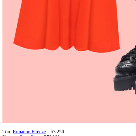
Топ,
Ermanno Firenze
– 53 250