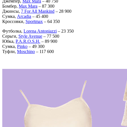
Джемпер,
Max Mara
– 40 750
Бомбер,
Max Mara
– 87 300
Джинсы,
7 For All Mankind
– 28 900
Сумка,
Arcadia
– 45 400
Кроссовки,
Sportmax
– 64 350
Футболка,
Lorena Antoniazzi
– 23 350
Серьги,
Style Avenue
– 77 500
Юбка,
P.A.R.O.S.H.
– 89 900
Сумка,
Pinko
– 49 300
Туфли,
Moschino
– 117 600