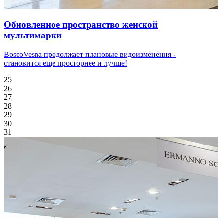
Обновленное пространство женской
мультимарки
BoscoVesna продолжает плановые видоизменения -
становится еще просторнее и лучше!
25
26
27
28
29
30
31