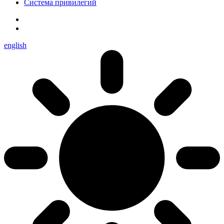
Система привилегий
english