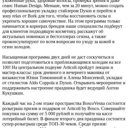
ухоженные руки, здоровые волосы, проверка зрения и даже
сеанс Human Design. Меньше, чем за 20 минут, можно создать
профессиональную укладку стайлером Dyson и перейти в
зону relax от Bork для того, чтобы восстановить силы и
укрепить хорошее самочувствие. На этом программа только
начинается: в корнерах брендов наши специалисты подберут
для клиентов подходящую косметику, расскажут об
актуальных новинках и бестселлерах сезона, а также
проконсультируют по всем вопросам по уходу за кожей в
сезон холодов.
Насыщенная программа двух дней не даст соскучиться и
позволит подготовиться к приближающимся холодам на все
100! На центральном подиуме Articoli пройдут лекции и
мастер-классы: урок дневного и вечернего макияжа от
визажистов Юлии Тимониной и Алены Моисеевой, укладки
от стилистов Aldo Coppola и Dyson. Открывать мероприятие и
поддерживать настроение праздника будет ведущий Антон
Кукушкин.
Каждый час на 2-ом этаже пространства BoscoVesna состоится
розыгрыш призов и подарков от Articoli by Bosco. Совершайте
покупки на сумму от 5 000 рублей и получайте на кассе
лотерейный билет. В финале второго дня праздника состоится
супер-розыгрыш среди ТОП-30 чеков. Среди призов: