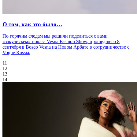
О том, как это было…
По горячим следам мы решили поделиться с вами
«закулисьем» показа Vesna Fashion Show, прошедшего 8
сентября в Bosco Vesna на Новом Арбате в сотрудничестве с
Vogue Russia.
11
12
13
14