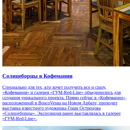
Солнцеборцы в Кофемании
Специально для тех, кто хочет получить все и сразу,
«Кофемания» и галерея «ГУМ-Red-Line» объединились для
создания уникального проекта. Прямо сейчас в «Кофемании»,
расположенной в BoscoVesna на Новом Арбате, проходит
выставка известного художника Гоши Острецова
«Солнцеборцы». Экспозиция ранее выставлялась в галерее
«ГУМ-Red-Line».