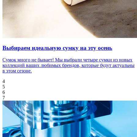
Выбираем идеальную сумку на эту осень
Сумок много не бывает! Мы выбрали четыре сумки из новых
коллекций ваших любимых брендов, которые будут актуальны
в этом сезоне.
4
5
6
7