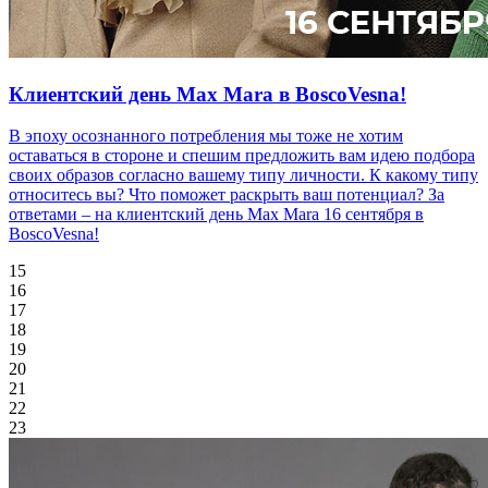
Клиентский день Max Mara в BoscoVesna!
В эпоху осознанного потребления мы тоже не хотим
оставаться в стороне и спешим предложить вам идею подбора
своих образов согласно вашему типу личности. К какому типу
относитесь вы? Что поможет раскрыть ваш потенциал? За
ответами – на клиентский день Max Mara 16 сентября в
BoscoVesna!
15
16
17
18
19
20
21
22
23